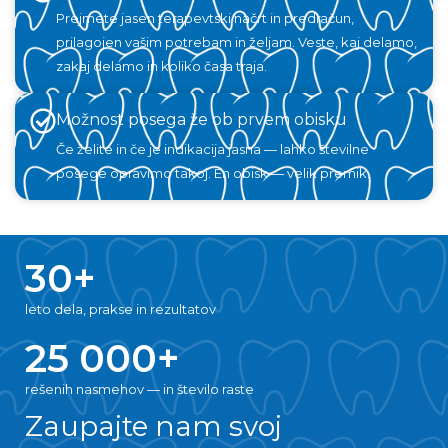
Prejmete jasen terapevtski načrt in predračun,
prilagojen vašim potrebam in željam. Veste, kaj delamo,
zakaj delamo in koliko časa traja.
Možnost posega že ob prvem obisku
Če želite in če je indikacija jasna — lahko številne
posege opravimo takoj. En obisk — velik premik.
30
+
leto dela, prakse in rezultatov
25 000
+
rešenih nasmehov — in število raste
Zaupajte nam svoj