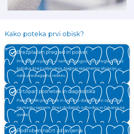
Kako poteka prvi obisk?
Brezplačen pregled in posvet
Prvi obisk ni poseg — temveč pogovor in pregled. Brez
pritiska, brez vsiljevanja. Najprej razumemo situacijo —
nato predlagamo rešitev.
Ortopan posnetek in diagnostika
Panoramski posnetek in celotno diagnostiko opravimo
na mestu samem. Brez dodatnih odhodov in čakanja na
izvide.
Podroben načrt zdravljenja