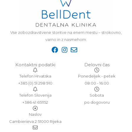
Vse zobozdravstvene storitve na enem mestu – strokovno,
varno in z nasmehom.
Kontaktni podatki
Delovni čas
Telefon Hrvatska
Ponedeljek - petek
+385 (0) 51 298 910
08:00 - 16:00
Telefon Slovenija
Sobota
+386 41 651152
po dogovoru
Naslov
Cambierieva 2 51000 Rijeka