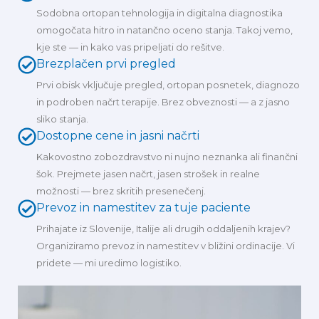
Sodobna ortopan tehnologija in digitalna diagnostika
omogočata hitro in natančno oceno stanja. Takoj vemo,
kje ste — in kako vas pripeljati do rešitve.
Brezplačen prvi pregled
Prvi obisk vključuje pregled, ortopan posnetek, diagnozo
in podroben načrt terapije. Brez obveznosti — a z jasno
sliko stanja.
Dostopne cene in jasni načrti
Kakovostno zobozdravstvo ni nujno neznanka ali finančni
šok. Prejmete jasen načrt, jasen strošek in realne
možnosti — brez skritih presenečenj.
Prevoz in namestitev za tuje paciente
Prihajate iz Slovenije, Italije ali drugih oddaljenih krajev?
Organiziramo prevoz in namestitev v bližini ordinacije. Vi
pridete — mi uredimo logistiko.